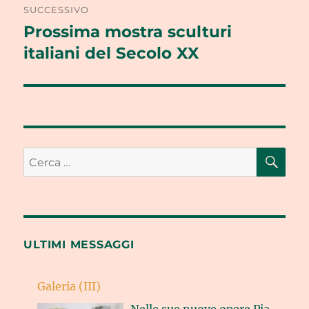
SUCCESSIVO
Prossima mostra sculturi
Articolo
successivo:
italiani del Secolo XX
CE
Cerca:
ULTIMI MESSAGGI
Galeria (III)
Nelle sue nuove opere Pia