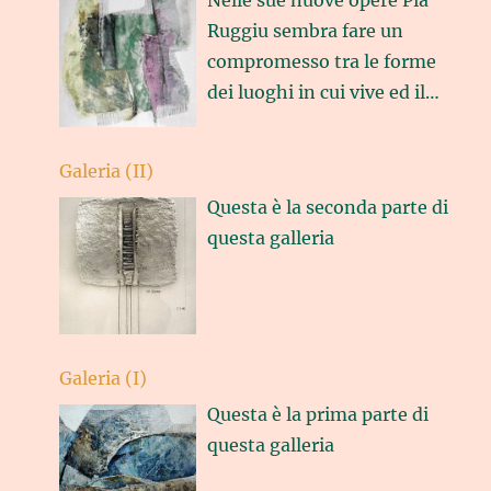
Ruggiu sembra fare un
compromesso tra le forme
dei luoghi in cui vive ed il
suo vocabolario artistico,
così le sue sculture si
Galeria (II)
possono apprezzare come
Questa è la seconda parte di
stralci di scogliere
…
questa galleria
Galeria (I)
Questa è la prima parte di
questa galleria